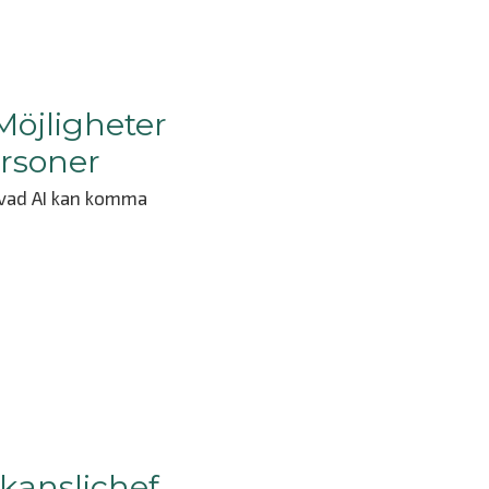
 Möjligheter
ersoner
 vad AI kan komma
kanslichef