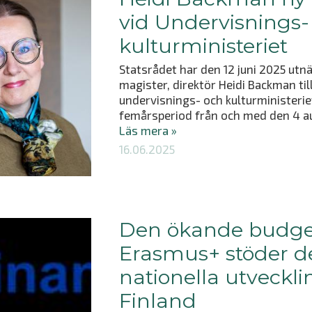
vid Undervisnings-
kulturministeriet
Statsrådet har den 12 juni 2025 utn
magister, direktör Heidi Backman till
undervisnings- och kulturministerie
femårsperiod från och med den 4 a
Läs mera »
16.06.2025
Den ökande budge
Erasmus+ stöder d
nationella utveckli
Finland