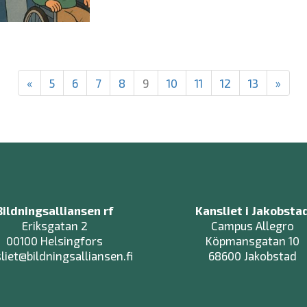
«
5
6
7
8
9
10
11
12
13
»
Bildningsalliansen rf
Kansliet i Jakobsta
Eriksgatan 2
Campus Allegro
00100 Helsingfors
Köpmansgatan 10
liet@bildningsalliansen.fi
68600 Jakobstad