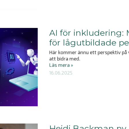
AI för inkludering:
för lågutbildade p
Här kommer ännu ett perspektiv på
att bidra med.
Läs mera »
16.06.2025
Heidi Backman ny 