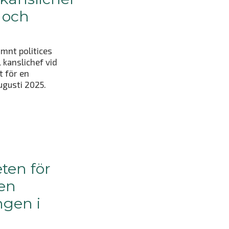
 och
ämnt politices
 kanslichef vid
t för en
ugusti 2025.
ten för
en
ngen i