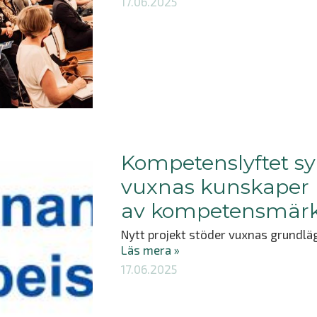
17.06.2025
Kompetenslyftet sy
vuxnas kunskaper
av kompetensmär
Nytt projekt stöder vuxnas grundlä
Läs mera »
17.06.2025