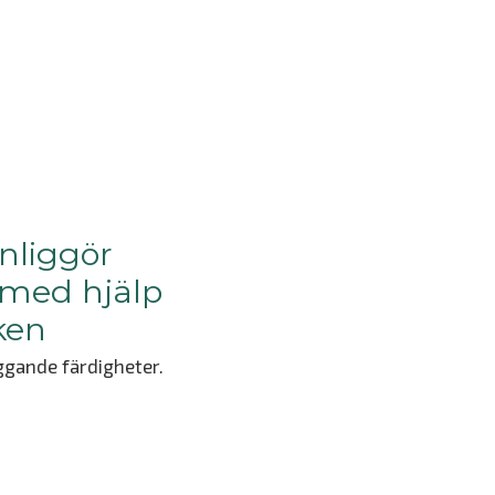
nliggör
 med hjälp
ken
ggande färdigheter.