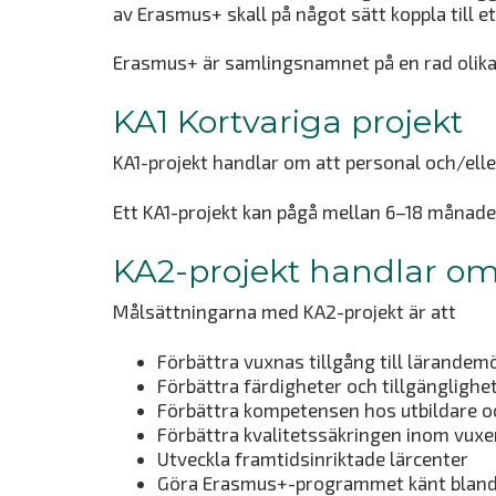
av Erasmus+ skall på något sätt koppla till e
Erasmus+ är samlingsnamnet på en rad olika p
KA1 Kortvariga projekt
KA1-projekt handlar om att personal och/eller
Ett KA1-projekt kan pågå mellan 6–18 månader
KA2-projekt handlar o
Målsättningarna med KA2-projekt är att
Förbättra vuxnas tillgång till lärandemö
Förbättra färdigheter och tillgängligh
Förbättra kompetensen hos utbildare o
Förbättra kvalitetssäkringen inom vux
Utveckla framtidsinriktade lärcenter
Göra Erasmus+-programmet känt bland 