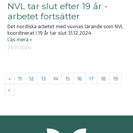
NVL tar slut efter 19 år -
arbetet fortsätter
Det nordiska arbetet med vuxnas lärande som NVL
koordinerat i 19 år tar slut 31.12.2024
Läs mera »
29.11.2024
«
11
12
13
14
15
16
17
18
19
»