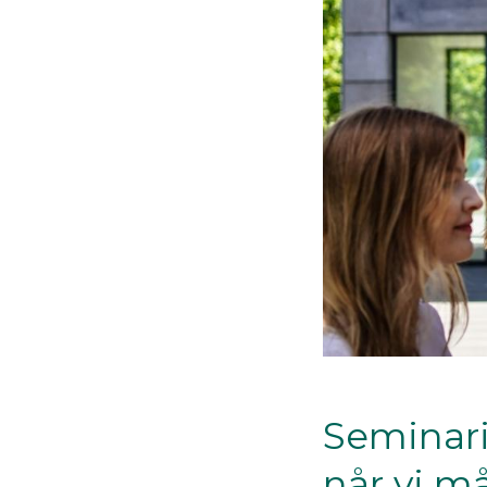
Seminari
når vi m