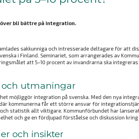
ver bli bättre på integration.
amlades sakkunniga och intresserade deltagare för att di
 svenska i Finland. Seminariet, som arrangerades av Komm
ingsmålet att 5–10 procent av invandrarna ska integreras
 och utmaningar
ghet möjliggör integration på svenska. Med den nya integ
, där kommunerna får ett större ansvar för integrationstjän
och statistik allt viktigare. Kommunförbundet har lanser
 helhet och ge en fördjupad förståelse och diskussion krin
er och insikter