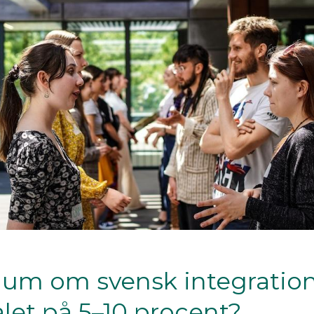
um om svensk integration
ålet på 5–10 procent?