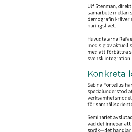
Ulf Stenman, direk
samarbete mellan sa
demografin kräver 
näringslivet.
Huvudtalarna Rafael
med sig av aktuell 
med att förbättra s
svensk integration
Konkreta 
Sabina Förtelius har
specialunderstöd at
verksamhetsmodelle
för samhällsorient
Seminariet avsluta
vad det innebär att
språk—det handlar ä