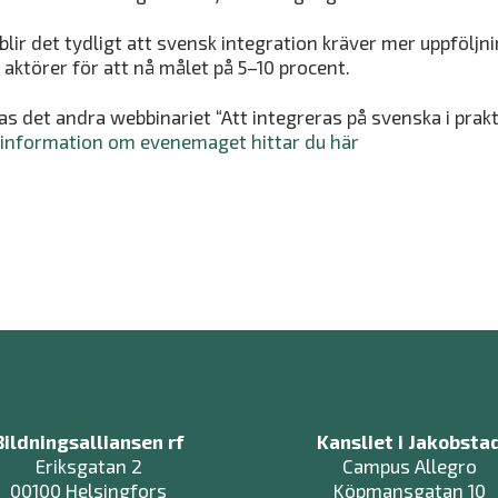
blir det tydligt att svensk integration kräver mer uppföljni
ktörer för att nå målet på 5–10 procent.
s det andra webbinariet “Att integreras på svenska i prakt
information om evenemaget hittar du här
Bildningsalliansen rf
Kansliet i Jakobsta
Eriksgatan 2
Campus Allegro
00100 Helsingfors
Köpmansgatan 10