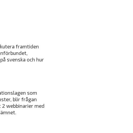
skutera framtiden
unförbundet,
 på svenska och hur
rationslagen som
ster, blir frågan
at 2 webbinarier med
g ämnet.