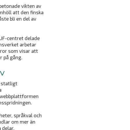
betonade vikten av
mhöll att den finska
te bli en del av
 UF-centret delade
onsverket arbetar
ror som visar att
r på gång.
iv
 statligt
a
 webbplattformen
nsspridningen.
heter, språkval och
andlar om mer än
 delar.