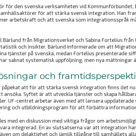
tör för den svenska verksamheten vid Kommunförbundet, 
mhällsaktörer för att stärka svensk integration. Han fra
mer arbetskraft och att svenska som integrationsspråk mås
 Bärlund från Migrationsverket och Sabina Fortelius från
statistik och insikter. Bärlund informerade om att Migrati
ina tjänster på svenska, medan Fortelius presenterade siff
 har saknat systematisk uppföljning, men nya mättningar ä
lösningar och framtidsperspekt
 påpekat att för att stärka svensk integration finns det nu
t ansöka. Syftet är att utveckla tjänster och skapa hållbar
r. UF-centret arbetar även med att lansera uppdaterade
ering och utbildningsprogram för att förbättra informatio
des med en diskussion med viktiga frågor om arbetsmöjlig
 vara integrerad. En av slutsatserna var att integration h
ven om delaktighet och jämlik tillgång till samhällets alla